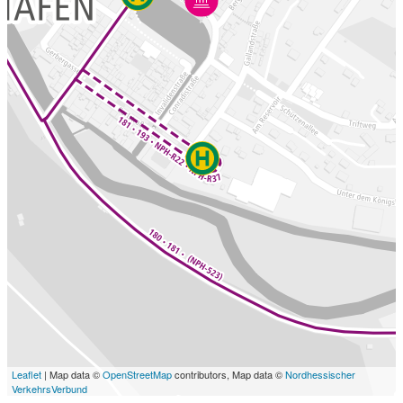
Leaflet
| Map data ©
OpenStreetMap
contributors, Map data ©
Nordhessischer
VerkehrsVerbund