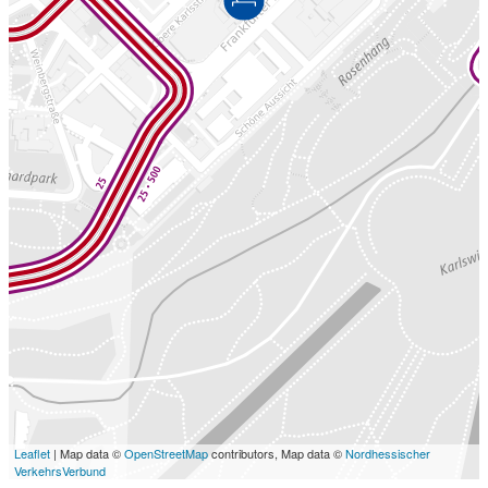
Leaflet
| Map data ©
OpenStreetMap
contributors, Map data ©
Nordhessischer
VerkehrsVerbund